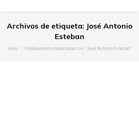
Archivos de etiqueta:
José Antonio
Esteban
Estás aquí:
Inicio
Publicaciones etiquetadas con "José Antonio Esteban"
Slow Food Araba-Álava en la I
Feria Bioaraba
Araba
,
Noticias Slow Food
Por
Slow Food Araba
13 de noviembre de 2014
Deja un comentario
Bioaraba ha sido la primera Feria de Productos
Ecológicos de Vitoria-Gasteiz y que ha tenido