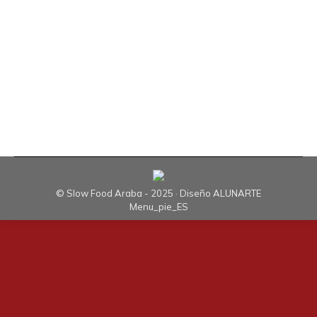
lugar los días 7, 8 y 9 de noviembre de 2014, en
el recinto Iradier Arena. Un evento dirigido a
todos los públicos que, según sus promotores, ha
pretendido mostrar las alternativas que se nos
ofrecen para una vida más…
© Slow Food Araba - 2025 · Diseño
ALUNARTE
Menu_pie_ES