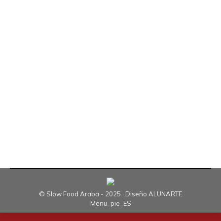
Extra Arróniz de Rioja Alavesa
Araba
,
Noticias Slow Food
Por
Slow Food Araba
12 de marzo de 2018
Deja un comentario
No nos cansaremos de repetir que es necesario
restituir el orgullo y la dignidad a la labor agrícola,
una de las más útiles, delicadas, importantes y –
no está de más añadirlo– de las más bellas que
existen. Producir alimentos para uno mismo y
para el prójimo es el modo más puro y completo
de reponer…
© Slow Food Araba - 2025 · Diseño
ALUNARTE
Menu_pie_ES