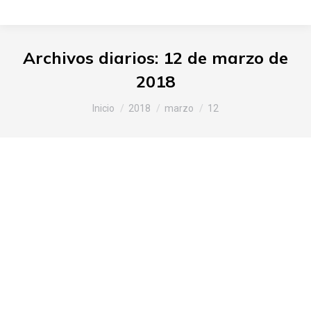
Archivos diarios:
12 de marzo de
2018
Estás aquí:
Inicio
2018
marzo
12
Slow Food Araba-Álava
presentando nuestros productos,
productoras y productores en el
Mercado de la Almendra de
Vitoria-Gasteiz – Aceite Virgen