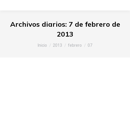
Archivos diarios:
7 de febrero de
2013
Estás aquí:
Inicio
2013
febrero
07
Slow Food Araba-Álava en la
presentación del primer aceite en
rama y de la próxima cosecha de
aceite virgen extra, variedad
Arróniz, de Moreda