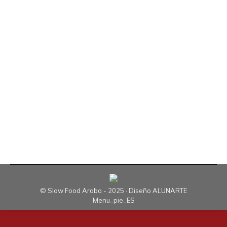
Deja un comentario
En el marco del Congreso Nacional de la cocina
del autor Zaldiaran, Slow Food ha estado
presente en su cruzada de valorizar los productos
alaveses. En colaboración con Boilur Abra,
Arabako Txakolina y las escuelas de hostelería
de Gamarra y Diocesanas de Mendizorrotza,
hicieron girar la inauguración de la fiesta
alrededor de más de una…
© Slow Food Araba - 2025 · Diseño
ALUNARTE
Menu_pie_ES