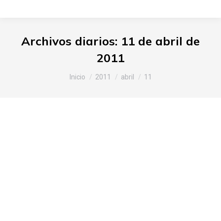
Archivos diarios:
11 de abril de
2011
Estás aquí:
Inicio
2011
abril
11
Valorización de nuestros
productos alaveses en el XVII
Congreso Nacional de Cocina de
Autor del Restaurante Zaldiaran
Araba
,
Noticias Slow Food
,
Productos de Álava
Por
Slow Food Araba
11 de abril de 2011