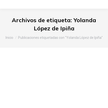
Archivos de etiqueta:
Yolanda
López de Ipiña
Estás aquí:
Inicio
Publicaciones etiquetadas con "Yolanda López de Ipiña"
Laboratorio del gusto Slow Food
en el XXVIII Marmitako
Txapelketa celebrado el Latiorro
(Laudio)
Araba
,
Noticias Slow Food
Por
Slow Food Araba
3 de octubre de 2017
Deja un comentario