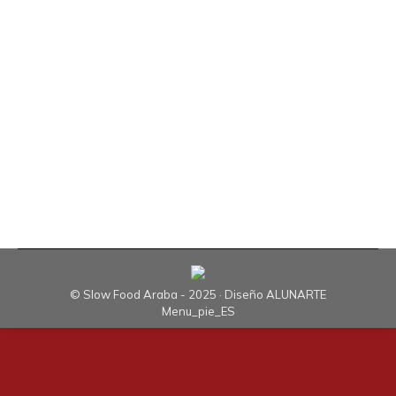
Según Susana Martín, utilizar productos de
calidad, elaborar un buen caldo con los recortes
de bonito, añadir el pescado en el último
momento a la cazuela, rehogar correctamente
las verduras antes de comenzar con su cocción y
añadir la sal de Salinas de Añana al final de todo
el proceso, son los principales consejos y…
© Slow Food Araba - 2025 · Diseño
ALUNARTE
Menu_pie_ES