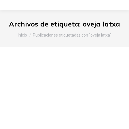
Archivos de etiqueta:
oveja latxa
Estás aquí:
Inicio
Publicaciones etiquetadas con "oveja latxa"