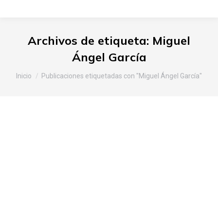
Archivos de etiqueta:
Miguel
Ángel García
Estás aquí:
Inicio
Publicaciones etiquetadas con "Miguel Ángel García"
Laboratorio del gusto Slow Food
en el XXVIII Marmitako
Txapelketa celebrado el Latiorro
(Laudio)
Araba
,
Noticias Slow Food
Por
Slow Food Araba
3 de octubre de 2017
Deja un comentario