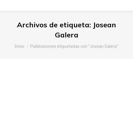
Archivos de etiqueta:
Josean
Galera
Estás aquí:
Inicio
Publicaciones etiquetadas con "Josean Galera"
Slow Food Araba-Álava en la
Feria de Santiago 2016 en
Vitoria-Gasteiz
Araba
,
Noticias Slow Food
Por
Slow Food Araba
30 de julio de 2018
Deja un comentario
Se presentó la Feria y su cartel en rueda de