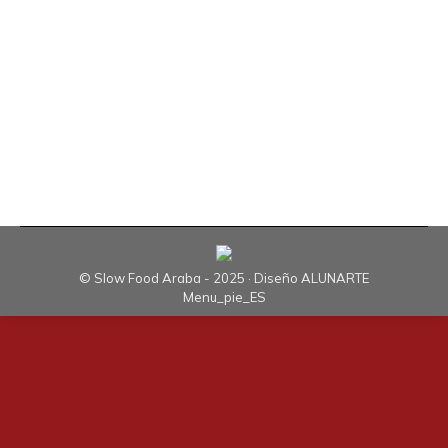
prensa en el Palacio Foral, el 23 de julio de 2018,
en esta ocasión con la Asociación Gure Soroa
(Asociación de Mujeres Rurales). En la misma se
informó a la sociedad que la Feria Agrícola de
Santiago, a la que se espera que acudan más…
© Slow Food Araba - 2025 · Diseño
ALUNARTE
Menu_pie_ES