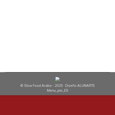
Según Susana Martín, utilizar productos de
calidad, elaborar un buen caldo con los recortes
de bonito, añadir el pescado en el último
momento a la cazuela, rehogar correctamente
las verduras antes de comenzar con su cocción y
añadir la sal de Salinas de Añana al final de todo
el proceso, son los principales consejos y…
© Slow Food Araba - 2025 · Diseño
ALUNARTE
Menu_pie_ES