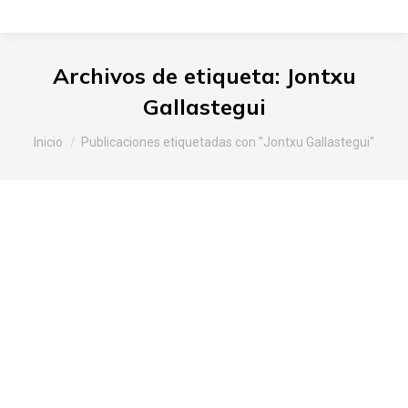
Archivos de etiqueta:
Jontxu
Gallastegui
Estás aquí:
Inicio
Publicaciones etiquetadas con "Jontxu Gallastegui"
Laboratorio del gusto Slow Food
en el XXVIII Marmitako
Txapelketa celebrado el Latiorro
(Laudio)
Araba
,
Noticias Slow Food
Por
Slow Food Araba
3 de octubre de 2017
Deja un comentario