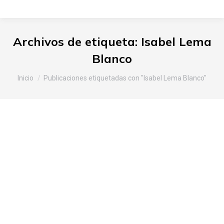
Archivos de etiqueta:
Isabel Lema
Blanco
Estás aquí:
Inicio
Publicaciones etiquetadas con "Isabel Lema Blanco"
Slow Food Araba-Álava en el II
Lautada Eguna celebrado en
Ozaeta
Araba
,
Noticias Slow Food
Por
Slow Food Araba
10 de noviembre de 2015
Deja un comentario
La Asociación de Desarrollo Rural de Llanada