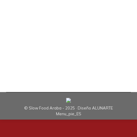
Alavesa organizó, el pasado domingo 25 de
octubre de 2015, el II Lautada Eguna. Este
encuentro nace como objetivos de poner en
valor aspectos culturales, gastronómicos,
turísticos, sociales, etc. de la comarca de la
Llanada Alavesa tanto para nuestros propios
vecinos como para la gente de otros
municipios…
© Slow Food Araba - 2025 · Diseño
ALUNARTE
Menu_pie_ES