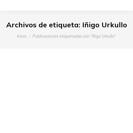
Archivos de etiqueta:
Iñigo Urkullo
Estás aquí:
Inicio
Publicaciones etiquetadas con "Iñigo Urkullo"
Presentación de productos
alaveses en la Fan Zona del
Alavés en la Plaza Cuña Verde
Latina de Madrid
Araba
,
Noticias Slow Food
Por
Slow Food Araba
30 de mayo de 2017
Deja un comentario
Si bien es cierto que la dimensión local respeta