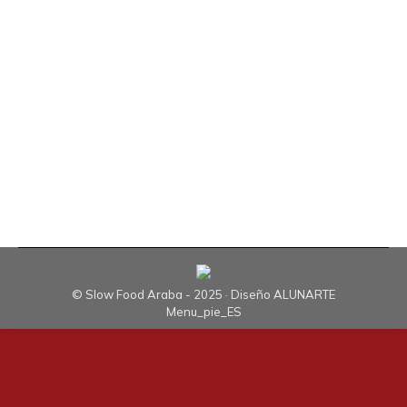
las exigencias de los territorios, y podemos
convertirnos en garantes activos de esta
dimensión a través del acto de producir y
seleccionar el alimento que comemos, nuestro
convivium y nuestra comunidad del alimento son
lugares donde practicar y actuar a fin de que la
parte de…
© Slow Food Araba - 2025 · Diseño
ALUNARTE
Menu_pie_ES