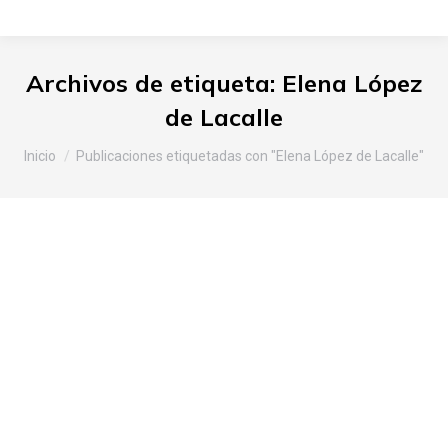
Archivos de etiqueta:
Elena López
de Lacalle
Estás aquí:
Inicio
Publicaciones etiquetadas con "Elena López de Lacalle"
Slow Food Araba-Álava en la
Feria de Santiago 2013
Araba
,
Noticias Slow Food
Por
Slow Food Araba
29 de julio de 2013
Deja un comentario
Se presentó la Feria, en Rueda de Prensa en la
Palacio Foral, el 23 de julio de 2013 por parte