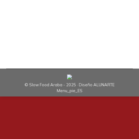
Borja Monje, Diputado de Agricultura, Patxi
Lauzurica, Coordinador de la Feria y el Presidente
de Slow Food Araba-Álava, Alberto López de
Ipiña. En la misma se informó a la sociedad que
la Feria Agrícola de…
© Slow Food Araba - 2025 · Diseño
ALUNARTE
Menu_pie_ES