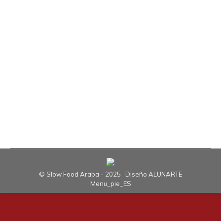
Regulador de la Denominación de Origen
(CRDO) Arabako Txakolina, con la colaboración
del Departamento de Agricultura de la
Diputación Foral de Álava, La Consejería de
Agricultura del Gobierno Vasco, La Fundación
Catedral de Santa María y el Convivium Araba-
Álava presentó el Txakoli Berria 2008, en un
acto…
© Slow Food Araba - 2025 · Diseño
ALUNARTE
Menu_pie_ES