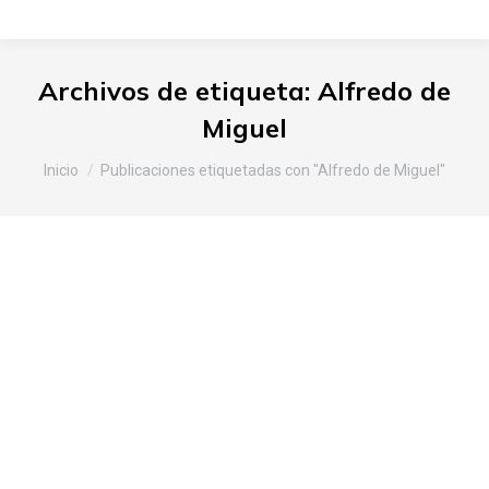
Archivos de etiqueta:
Alfredo de
Miguel
Estás aquí:
Inicio
Publicaciones etiquetadas con "Alfredo de Miguel"
Presentación del Txakoli Berria
2008, en la Catedral de Santa
María de Vitoria-Gasteiz
Araba
,
Productos de Álava
Por
Slow Food Araba
31 de marzo de 2009
Deja un comentario
El pasado sábado 28 de marzo, El Consejo