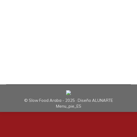
el IV Encuentro Cívico Alimentario de Vitoria-
Gasteiz, que junto con Fundación Zadorra y
UAGA, Slow Food Araba viene organizando en
los últimos años. Por segundo año consecutivo
Abetxuko volvió a acoger este evento
demostrando ser un barrio comprometido con su
entorno, en parte urbano y en…
© Slow Food Araba - 2025 · Diseño
ALUNARTE
Menu_pie_ES