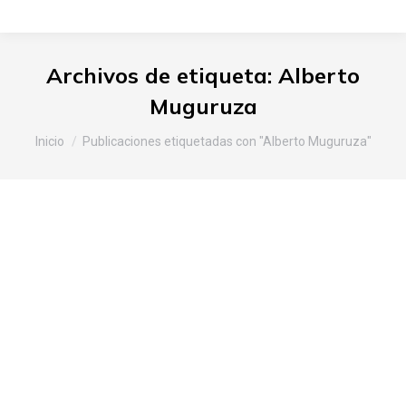
Archivos de etiqueta:
Alberto
Muguruza
Estás aquí:
Inicio
Publicaciones etiquetadas con "Alberto Muguruza"
IV Encuentro Civico Alimentario
de Vitoria-Gasteiz en Abetxuko
2010
Araba
Por
Slow Food Araba
23 de septiembre de 2010
Deja un comentario
El pasado 19 de septiembre de 2010 tuvo lugar