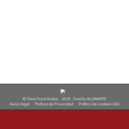
allenge de España de golf 2017
de octubre de 2017
Deja un comentario
ogió, por tercera vez en su historia, del 28 de septiembre al 1
ur que retorna al bello recorrido alavés después de las dispu
© Slow Food Araba - 2025 · Diseño
ALUNARTE
Aviso legal
Política de Privacidad
Política de cookies (UE)